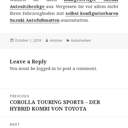
Autositzbezüge
aus. Vergessen Sie vor allem nicht
Ihren Fahrzeugboden mit
selbst konfigurierbaren
Suzuki Autofußmatten
auszustatten.
Posted
October 1, 2018
Author
Antoine
Categories
Automarken
on
Leave a Reply
You must be
logged in
to post a comment.
Post
PREVIOUS
navigation
COROLLA TOURING SPORTS – DER
Previous
HYBRID KOMBI VON TOYOTA
post:
NEXT