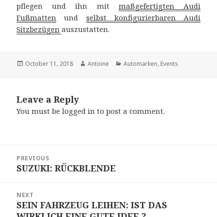
pflegen und ihn mit
maßgefertigten Audi
Fußmatten
und
selbst konfigurierbaren Audi
Sitzbezügen
auszustatten.
Posted
October 11, 2018
Author
Antoine
Categories
Automarken
,
Events
on
Leave a Reply
You must be
logged in
to post a comment.
Post
PREVIOUS
navigation
SUZUKI: RÜCKBLENDE
Previous
post:
NEXT
SEIN FAHRZEUG LEIHEN: IST DAS
Next
WIRKLICH EINE GUTE IDEE ?