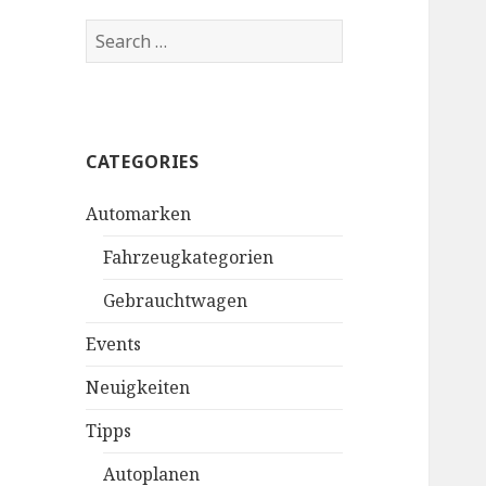
S
e
a
r
c
CATEGORIES
h
f
Automarken
o
r
Fahrzeugkategorien
:
Gebrauchtwagen
Events
Neuigkeiten
Tipps
Autoplanen