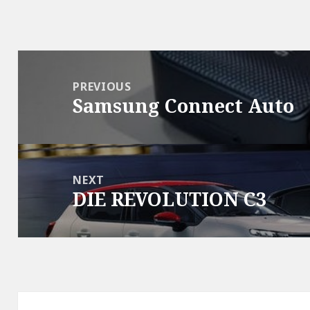
Post
navigation
PREVIOUS
Samsung Connect Auto
Previous
post:
NEXT
DIE REVOLUTION C3
Next
post: